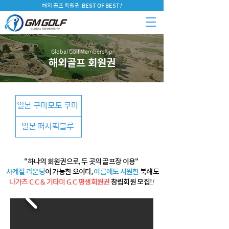
​해외 골프 회원권,
BEST OF BEST
!
Global Golf Membership
해외골프 회원권
일본 구마모토 쿠마
일본 퍼시픽블루
"하나의 회원권으로, 두 곳의 골프장 이용"
사계절 라운딩
이 가능한 오이타,
여름에도 시원한
북해도
나가츠 C.C & 기타미 G.C 평생회원권
창립회원 모집!
!