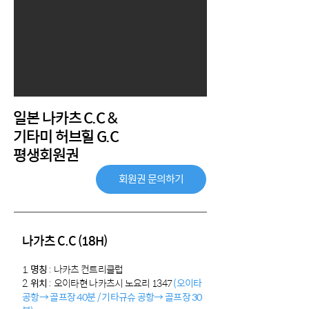
일본 나카츠 C.C &
기타미 허브힐 G.C
평생회원권
회원권 문의하기
나가츠 C.C (18H)
1.
명칭
: 나카츠 컨트리
클럽
2.
위치
: 오이타현 나카츠시 노요리 1347
(오이타
공항→ 골프장 40분 / 기타규슈 공항→ 골프장 30