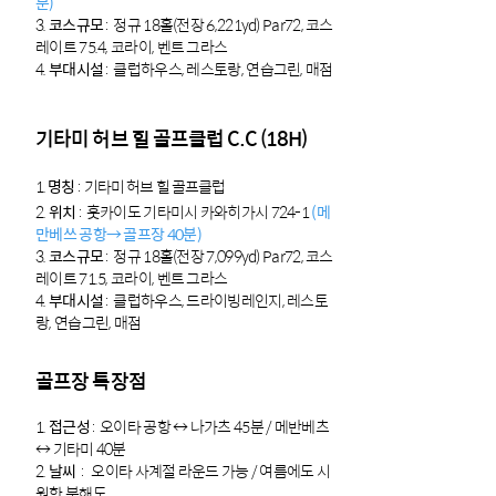
분)
3.
코스규모
: 정규 18홀(전장 6,221
y
d) Par72, 코스
레이트 75.4, 코라이, 벤트 그라스
4.
부대시설
:
클럽하우스, 레스토랑, 연습그린, 매점
기타미 허브 힐 골프클럽 C.C (18H)
1.
명칭
: 기타미 허브 힐 골프클럽
2.
위치
: 훗카이도 기타미시 카와히가시 724-1
(메
만베쓰 공항→ 골프장 40분)
3.
코스규모
: 정규 18홀(전장 7,099y
d) Par72, 코스
레이트 71.5, 코라이, 벤트 그라스
4.
부대시설
:
클럽하우스, 드라이빙레인지, 레스토
랑, 연습그린, 매점
골프장 특장점
1.
접근성
: 오이타 공항 ↔ 나가츠 45분 / 메반베츠
↔ 기타미 40분
2.
날씨
: 오이타 사계절 라운드 가능 / 여름에도 시
원한 북해도